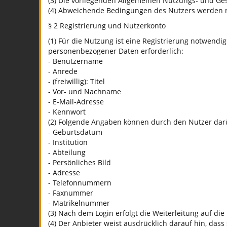
(3) Die vorliegenden Allgemeinen Nutzungs- und Ge
(4) Abweichende Bedingungen des Nutzers werden nich
§ 2 Registrierung und Nutzerkonto
(1) Für die Nutzung ist eine Registrierung notwendi
personenbezogener Daten erforderlich:
- Benutzername
- Anrede
- (freiwillig): Titel
- Vor- und Nachname
- E-Mail-Adresse
- Kennwort
(2) Folgende Angaben können durch den Nutzer darüb
- Geburtsdatum
- Institution
- Abteilung
- Persönliches Bild
- Adresse
- Telefonnummern
- Faxnummer
- Matrikelnummer
(3) Nach dem Login erfolgt die Weiterleitung auf d
(4) Der Anbieter weist ausdrücklich darauf hin, da