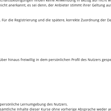
schäftsbedingungen finden keine Anwendung in Bezug auf nicht w
t anerkannt, es sei denn, der Anbieter stimmt ihrer Geltung ausd
g. Für die Registrierung und die spätere, korrekte Zuordnung der D
er hinaus freiwillig in dem persönlichen Profil des Nutzers gesp
ie persönliche Lernumgebung des Nutzers.
ss sämtliche Inhalte dieser Kurse ohne vorherige Absprache weder 